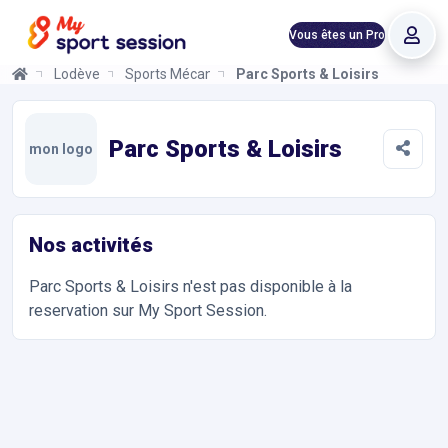
Vous êtes un Pro
Lodève
Sports Mécaniques
Parc Sports & Loisirs
Parc Sports & Loisirs
Informations et réservations
Toutes les infos sur votre prochaine séance de Fitness, Aquafit
Parc Sports & Loisirs
mon logo
Nos activités
Parc Sports & Loisirs
n'est pas disponible à la
reservation sur My Sport Session.
Accès et contact