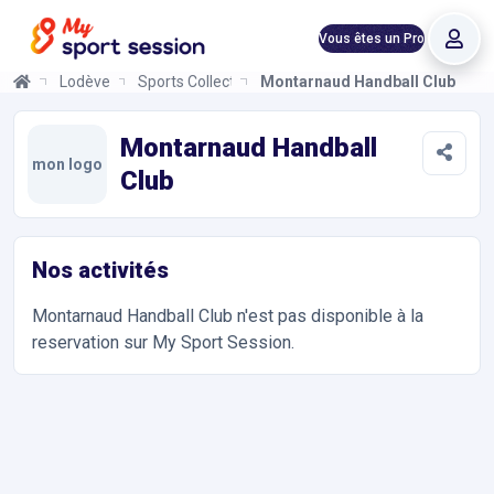
Vous êtes un Pro
Lodève
Sports Collectifs
Montarnaud Handball Club
Montarnaud Handball Club
Informations et réservations
Toutes les infos sur votre prochaine séance de Sports Collectif
Montarnaud Handball
mon logo
Club
Nos activités
Montarnaud Handball Club
n'est pas disponible à la
reservation sur My Sport Session.
Accès et contact