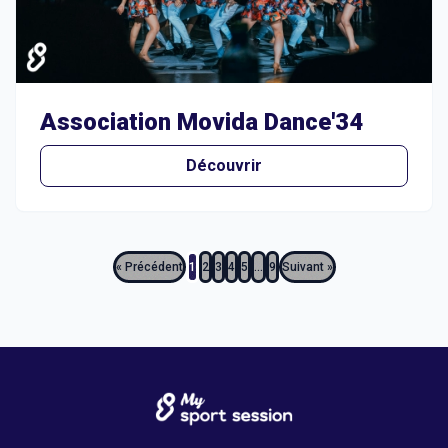
Association Movida Dance'34
Découvrir
« Précédent
1
2
3
4
5
…
9
Suivant »