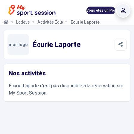
Vous êtes un Pro
Lodève
Activités Équestres
Écurie Laporte
Écurie Laporte
Informations et réservations
Toutes les infos sur votre prochaine séance de Activités Équest
Écurie Laporte
mon logo
Nos activités
Écurie Laporte
n'est pas disponible à la reservation sur
My Sport Session.
Accès et contact