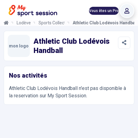
Vous êtes un Pro
Lodève
Sports Collectifs
Athletic Club Lodévois Handball
Athletic Club Lodévois Handball
Informations et réservations
Toutes les infos sur votre prochaine séance de Sports Collectif
Athletic Club Lodévois
mon logo
Handball
Nos activités
Athletic Club Lodévois Handball
n'est pas disponible à
la reservation sur My Sport Session.
Accès et contact