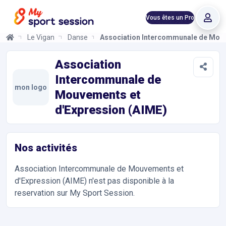
Vous êtes un Pro
Le Vigan
Danse
Association Intercommunale de Mouv
Association Intercommunale de Mouvements et d'Expression (
Informations et réservations
Toutes les infos sur votre prochaine séance de Danse, Barre à t
Association
Intercommunale de
mon logo
Mouvements et
d'Expression (AIME)
Nos activités
Association Intercommunale de Mouvements et
d'Expression (AIME)
n'est pas disponible à la
reservation sur My Sport Session.