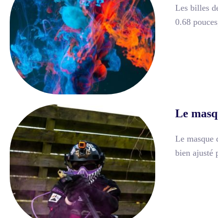
Les billes d
0.68 pouces,
Le masqu
Le masque de
bien ajusté 