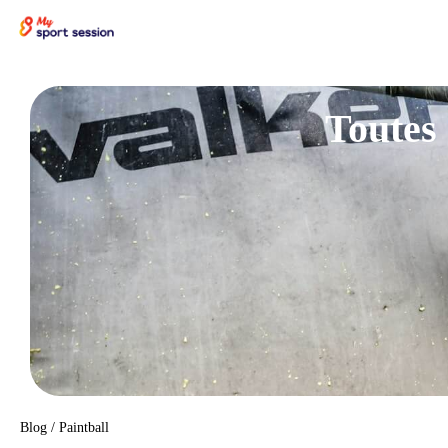
Skip
to
content
Toutes 
Blog
/
Paintball