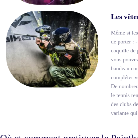
Les vête
Même si les 
de porter :
coquille de 
vous pouvez 
bandeau cont
compléter vo
De nombreux 
le tennis re
des clubs de
variante qui