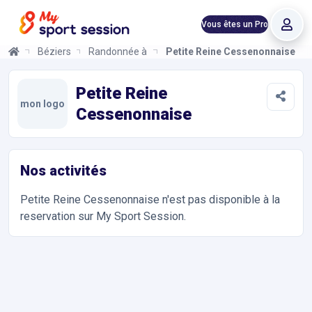
Vous êtes un Pro
Béziers
Randonnée à Vélo
Petite Reine Cessenonnaise
Petite Reine Cessenonnaise
Informations et réservations
Toutes les infos sur votre prochaine séance de Randonnée à Vél
Petite Reine
mon logo
Cessenonnaise
Nos activités
Petite Reine Cessenonnaise
n'est pas disponible à la
reservation sur My Sport Session.
Accès et contact