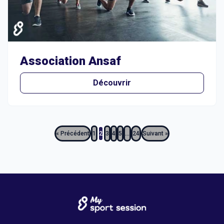
Association Ansaf
Découvrir
« Précédent
1
2
3
4
5
…
24
Suivant »