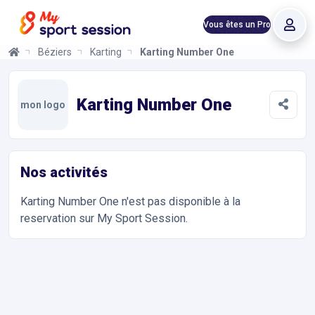
Vous êtes un Pro
Béziers
Karting
Karting Number One
Karting Number One
Informations et réservations
Toutes les infos sur votre prochaine séance de Sports Mécanique
Karting Number One
mon logo
Nos activités
Karting Number One
n'est pas disponible à la
reservation sur My Sport Session.
Accès et contact