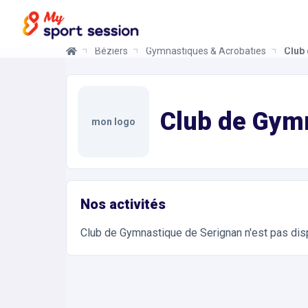
Béziers
Gymnastiques & Acrobaties
Club
Club de Gymnastique de Serignan
Informations et réservations
Toutes les infos sur votre prochaine séance de Ac
Club de Gym
mon logo
Nos activités
Club de Gymnastique de Serignan
n'est pas dis
Accès et contact