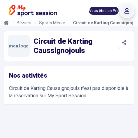
Vous êtes un Pro
Béziers
Sports Mécaniques
Circuit de Karting Caussignojo
Circuit de Karting Caussignojouls
Informations et réservations
Toutes les infos sur votre prochaine séance de Sports Mécaniqu
Circuit de Karting
mon logo
Caussignojouls
Nos activités
Circuit de Karting Caussignojouls
n'est pas disponible à
la reservation sur My Sport Session.
Accès et contact