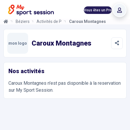
Vous êtes un Pro
Béziers
Activités de Plein Air
Caroux Montagnes
Caroux Montagnes
Informations et réservations
Toutes les infos sur votre prochaine séance de Activités de Plei
Caroux Montagnes
mon logo
Nos activités
Caroux Montagnes
n'est pas disponible à la reservation
sur My Sport Session.
Accès et contact