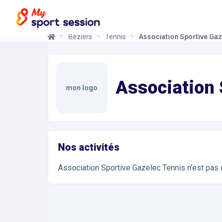
Béziers
Tennis
Association Sportive Gaz
Association Sportive Gazelec Tennis
Informations et réservations
Toutes les infos sur votre prochaine séance de Te
Association 
mon logo
Nos activités
Association Sportive Gazelec Tennis
n'est pas 
Accès et contact