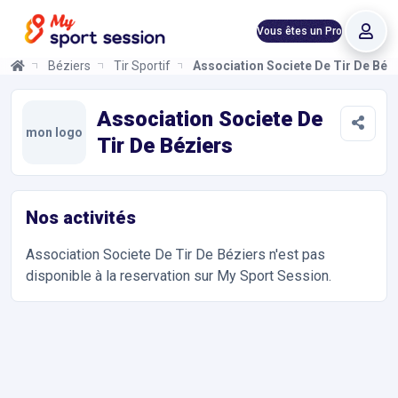
Vous êtes un Pro
Béziers
Tir Sportif
Association Societe De Tir De Béz
Association Societe De Tir De Béziers
Informations et réservations
Toutes les infos sur votre prochaine séance de Tir Sportif. Rése
Association Societe De
mon logo
Tir De Béziers
Nos activités
Association Societe De Tir De Béziers
n'est pas
disponible à la reservation sur My Sport Session.
Accès et contact