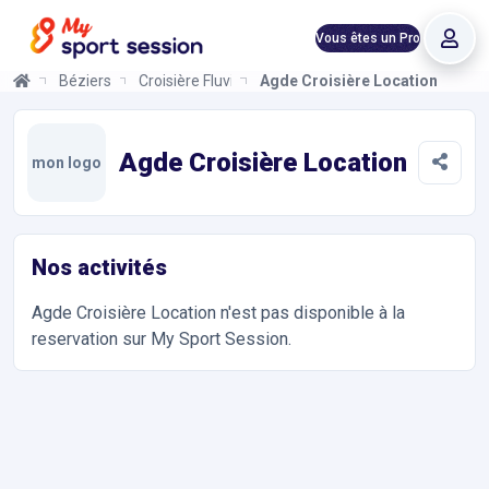
Vous êtes un Pro
Béziers
Croisière Fluviale
Agde Croisière Location
Agde Croisière Location
Informations et réservations
Toutes les infos sur votre prochaine séance de Location Bateau 
Agde Croisière Location
mon logo
Nos activités
Agde Croisière Location
n'est pas disponible à la
reservation sur My Sport Session.
Accès et contact