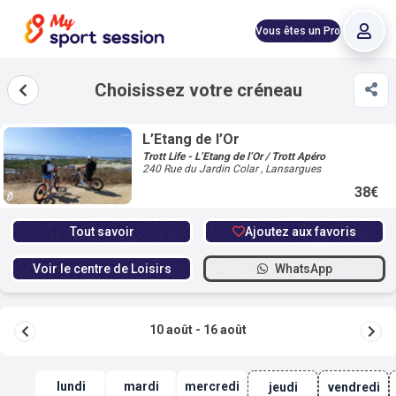
Vous êtes un Pro
Choisissez votre créneau
L’Etang de l’Or
Trott Life - L’Etang de l’Or / Trott Apéro
240 Rue du Jardin Colar , Lansargues
38€
Tout savoir
Ajoutez aux favoris
Voir le centre de Loisirs
WhatsApp
10 août
-
16 août
lundi
mardi
mercredi
jeudi
vendredi