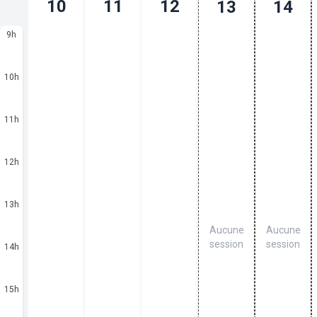
10
11
12
13
14
9
h
10
h
11
h
12
h
13
h
Aucune
Aucune
session
session
14
h
15
h